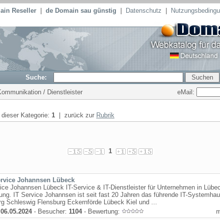
in Reseller
|
de Domain sau günstig
|
Datenschutz
|
Nutzungsbeding
Suche:
eMail:
Kommunikation / Dienstleister
n dieser Kategorie:
1
| zurück zur
Rubrik
1
ervice Johannsen Lübeck
ice Johannsen Lübeck IT-Service & IT-Dienstleister für Unternehmen in Lübe
g. IT Service Johannsen ist seit fast 20 Jahren das führende IT-Systemhau
g Schleswig Flensburg Eckernförde Lübeck Kiel und ...
:
06.05.2024
- Besucher:
1104
- Bewertung: