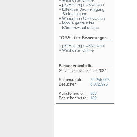
»
Webhoster Online
»
p3xHosting / w3Networx
»
Effektive Dachreinigung,
Steinreinigung
»
Wandern in Oberstaufen
»
Mobile gebrauchte
Bürstenwaschanlage
TOP-5 Liste Bewertungen
»
p3xHosting / w3Networx
»
Webhoster Online
Besucherstatistik
Gezählt seit dem 01.04.2024
Seitenaufrufe:
22.255.025
Besucher:
8.072.973
Aufrufe heute:
568
Besucher heute:
182