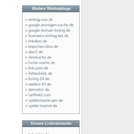
Weitere Webkataloge
»
eintrag-seo.de
»
google-anzeigen-suche.de
»
google-domain-listing.de
»
business-eintrag-bei.de
»
linkdino.de
»
branchen-dino.de
»
dws2.de
»
dinosuche.de
»
fuchs-suche.de
»
link-polo.de
»
ihrbacklink.de
»
listing-24.de
»
weblist-24.de
»
demolinx.de
»
tarifheld.com
»
spidermaster-pro.de
»
spider-master.de
Unsere Linknetzwerke