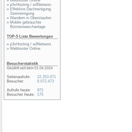
»
Webhoster Online
»
p3xHosting / w3Networx
»
Effektive Dachreinigung,
Steinreinigung
»
Wandern in Oberstaufen
»
Mobile gebrauchte
Bürstenwaschanlage
TOP-5 Liste Bewertungen
»
p3xHosting / w3Networx
»
Webhoster Online
Besucherstatistik
Gezählt seit dem 01.04.2024
Seitenaufrufe:
22.253.071
Besucher:
8.072.473
Aufrufe heute:
972
Besucher heute:
175