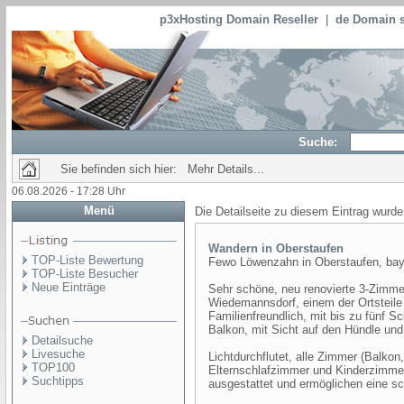
p3xHosting Domain Reseller
|
de Domain s
Suche:
Sie befinden sich hier: Mehr Details...
06.08.2026 - 17:28 Uhr
Menü
Die Detailseite zu diesem Eintrag wurde
Wandern in Oberstaufen
TOP-Liste Bewertung
Fewo Löwenzahn in Oberstaufen, baye
TOP-Liste Besucher
Neue Einträge
Sehr schöne, neu renovierte 3-Zimm
Wiedemannsdorf, einem der Ortsteile
Familienfreundlich, mit bis zu fünf
Balkon, mit Sicht auf den Hündle und
Detailsuche
Livesuche
Lichtdurchflutet, alle Zimmer (Balk
TOP100
Elternschlafzimmer und Kinderzimmer
Suchtipps
ausgestattet und ermöglichen eine s