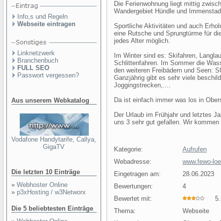
Die Ferienwohnung liegt mittig zwis
Wandergebiet Hündle und Immenstad
Info,s und Regeln
Webseite eintragen
Sportliche Aktivitäten und auch Erho
eine Rutsche und Sprungtürme für die
jedes Alter möglich.
Linknetzwerk
Im Winter sind es: Skifahren, Lang
Branchenbuch
Schlittenfahren. Im Sommer die Wass
FULL SEO
den weiteren Freibädern und Seen: S
Passwort vergessen?
Ganzjährig gibt es sehr viele beschi
Joggingstrecken,....
Da ist einfach immer was los in Ober
Aus unserem Webkatalog
Der Urlaub im Frühjahr und letztes Ja
uns 3 sehr gut gefallen. Wir kommen 
Vodafone Handytarife, Callya,
GigaTV
Kategorie:
Aufrufen
Webadresse:
www.fewo-lo
Die letzten 10 Einträge
Eingetragen am:
28.06.2023
»
Webhoster Online
Bewertungen:
4
»
p3xHosting / w3Networx
Bewertet mit:
5.5
Die 5 beliebtesten Einträge
Thema:
Webseite