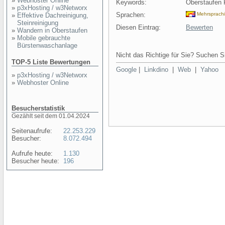
»
Webhoster Online
Keywords:
Oberstaufen
»
p3xHosting / w3Networx
Sprachen:
Mehrsprach
»
Effektive Dachreinigung,
Steinreinigung
Diesen Eintrag:
Bewerten
»
Wandern in Oberstaufen
»
Mobile gebrauchte
Bürstenwaschanlage
Nicht das Richtige für Sie? Suchen Si
TOP-5 Liste Bewertungen
Google
|
Linkdino
|
Web
|
Yahoo
»
p3xHosting / w3Networx
»
Webhoster Online
Besucherstatistik
Gezählt seit dem 01.04.2024
Seitenaufrufe:
22.253.229
Besucher:
8.072.494
Aufrufe heute:
1.130
Besucher heute:
196